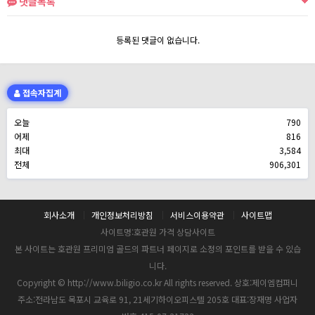
댓글목록
등록된 댓글이 없습니다.
접속자집계
오늘
790
어제
816
최대
3,584
전체
906,301
회사소개
개인정보처리방침
서비스이용약관
사이트맵
사이트명:호관원 가격 상담사이트
본 사이트는 호관원 프리미엄 골드의 파트너 페이지로 소정의 포인트를 받을 수 있습
니다.
Copyright © http://www.biligio.co.kr All rights reserved. 상호:제이엠컴퍼니
주소:전라남도 목포시 교육로 91, 21세기하이오피스텔 205호 대표:장재명 사업자