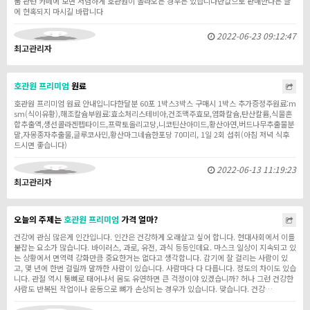
품 관련 카페에 보면 저렴하게 호관원이 올라오는 경우는 있습니다반값으로 판매한다는 글
에 현혹되지 마시길 바랍니다
2022-06-23 09:12:47
최고관리자
호관원
프리미엄
원료
호관원 프리미엄 원료 안내입니다한달분 60포 1박스3박스 구매시 1박스 추가증정주원료:m
sm(식이유황),해조칼슘부원료:효소처리스테비아,건조맥주효모,염화칼슘,탄산칼륨,식물혼
합추출액,생선콜라겐펩타이드,프락토올리고당,니코틴산아미드,황산아연,버드나무추출물분
말,자몽종자추출물,글루코사민,황산마그네슘한포당 70미리, 1일 2회 섭취(아침 저녁 식후
드시면 좋습니다)
2022-06-13 11:19:23
최고관리자
오늘의 주제는
호관원
프리미엄
가격 얼마?
건강에 관심 많은게 인간입니다. 인간은 건강하게 오래살고 싶어 합니다. 현대사회에서 이를
붙잡는 요소가 많습니다. 바이러스, 과로, 유전, 과식 등등인데요. 마스크 일상이 지속되고 있
는 상황에서 면역력 강화만큼 중요한거는 없다고 생각합니다. 감기에 잘 걸리는 사람이 있
고, 몇 년에 한번 걸릴까 말까한 사람이 있습니다. 사람마다 다 다릅니다. 정도의 차이도 있습
니다. 관절 역시 통뼈로 태어나서 몸도 유연하면 큰 걱정이야 있겠습니까? 허나 그런 건강한
사람도 반복된 작업이나 운동으로 뼈가 손상되는 경우가 있습니다. 맞습니다. 건강…