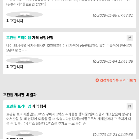
(유통최저가)[호관원 할인가]
2020-05-09 07:47:31
최고관리자
호관원
프리미엄
가격 상담신청
나이 55세성별 남자문의사항 호관원프리미엄 가격이 궁금해요관절 특히 무릎쪽이 안좋은지
5년여 됐습니다
2020-05-04 19:41:38
최고관리자
건강기능식품
결과 더보기
호관원 게시판 내 결과
호관원
프리미엄
가격 행사
호관원 프리미엄 골드 3박스 구매시 1박스 추가증정 행사중!엠에스엠과 해조칼슘이 함유되
어서관절 및 뼈 건강에 도움을 줄 수 있습니다건강기능식품으로서 개개인마다 그 효과가 다
를 수 있습니다3박스 줬을때 1박스를 추가로 무료 증정 중
2023-05-23 09:05:30