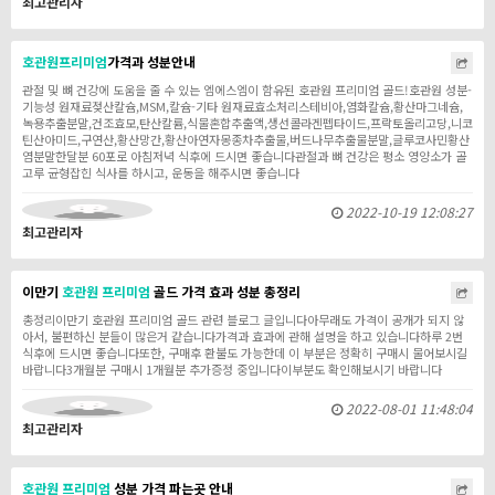
최고관리자
호관원
프리미엄
가격과 성분안내
관절 및 뼈 건강에 도움을 줄 수 있는 엠에스엠이 함유된 호관원 프리미엄 골드!호관원 성분 -
기능성 원재료젖산칼슘,MSM,칼슘-기타 원재료효소처리스테비아,염화칼슘,황산마그네슘,
녹용추출분말,건조효모,탄산칼륨,식물혼합추출액,생선콜라겐펩타이드,프락토올리고당,니코
틴산아미드,구연산,황산망간,황산아연자몽종차추출물,버드나무추출물분말,글루코사민황산
염분말한달분 60포로 아침저녁 식후에 드시면 좋습니다관절과 뼈 건강은 평소 영양소가 골
고루 균형잡힌 식사를 하시고, 운동을 해주시면 좋습니다
2022-10-19 12:08:27
최고관리자
이만기
호관원
프리미엄
골드 가격 효과 성분 총정리
총정리이만기 호관원 프리미엄 골드 관련 블로그 글입니다아무래도 가격이 공개가 되지 않
아서, 불편하신 분들이 많은거 같습니다가격과 효과에 관해 설명을 하고 있습니다하루 2번
식후에 드시면 좋습니다또한, 구매후 환불도 가능한데 이 부분은 정확히 구매시 물어보시길
바랍니다3개월분 구매시 1개월분 추가증정 중입니다이부분도 확인해보시기 바랍니다
2022-08-01 11:48:04
최고관리자
호관원
프리미엄
성분 가격 파는곳 안내