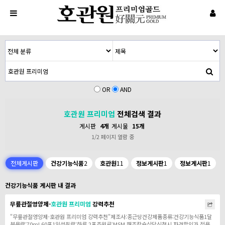
OR
AND
호관원 프리미엄
전체검색 결과
게시판
4개
게시물
15개
1/2 페이지 열람 중
전체게시판
건강기능식품
2
호관원
11
정보게시판
1
정보게시판
1
건강기능식품 게시판 내 결과
무릎관절영양제-
호관원
프리미엄
강력추천
"무릎관절영양제-호관원 프리미엄 강력추천"제조사:종근당건강제품종류:건강기능식품1달
분용량:70ml 60포1일섭취량:하루 2포주원료:MSM,해조칼슘상담신청시 파격할인가 적용