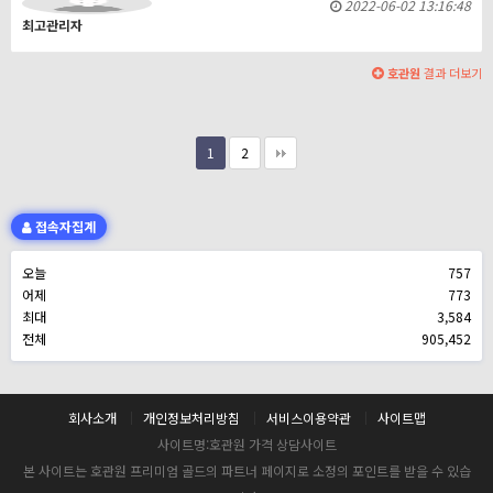
2022-06-02 13:16:48
최고관리자
호관원
결과 더보기
1
2
접속자집계
오늘
757
어제
773
최대
3,584
전체
905,452
회사소개
개인정보처리방침
서비스이용약관
사이트맵
사이트명:호관원 가격 상담사이트
본 사이트는 호관원 프리미엄 골드의 파트너 페이지로 소정의 포인트를 받을 수 있습