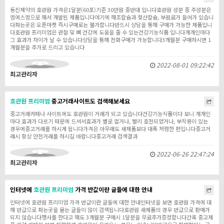
동진제약의 호관원 가격은1달분(60포)기준 30만원 중반대 입니다호관원 성분 중 주성분은
엠에스엠으로 해서 개발된 제품입니다여기에 해조칼슘과 젖산칼슘, 부원료가 들어가 있습니
다파는곳은 오픈마켓 즉시구매로는 불가합니다반드시 상담을 통해 구매가 가능한 제품입니
다호관원 프리미엄은 관절 및 뼈 건강에 도움을 줄 수 있는건강기능식품 입니다개개인마다
그 효과가 차이가 날 수 있습니다상담을 통해 전화구매가 가능합니다3개월분 구매하시면 1
개월분을 추가로 드리고 있습니다
2022-08-01 09:22:42
최고관리자
호관원
프리미엄
중고거래사이트도 검색해보세요
중고거래카페나 사이트에도 호관원이 거래가 되고 있습니다건강기능식품이다 보니 개개인
마다 효과가 다르기 때문에 드셔서효과가 별로 없거나, 빨리 호전되었거나, 부작용이 있는
경우에중고거래를 하시게 됩니다가격은 아무래도 새제품보다 대폭 저렴한 편입니다중고거
래시 항상 안전거래를 하시길 바랍니다중고거래 검색결과
2022-06-26 22:47:24
최고관리자
인터넷에
호관원
프리미엄
가격 반값이란 글들에 대한 안내
인터넷에 호관원 프리미엄 가격 반값이란 글들에 대한 안내인터넷을 보면 호관원 가격에 대
해 반값으로 파는곳을 묻는 글들이 많이 검색됩니다호관원 새제품의 경우 반값으로 판매가
되지 않습니다행사를 한다고 해도 3개월분 구매시 1달분을 무료추가증정합니다간혹 중고제