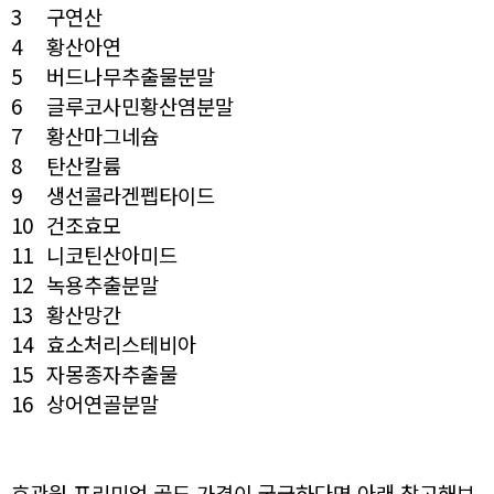
3
구연산
4
황산아연
5
버드나무추출물분말
6
글루코사민황산염분말
7
황산마그네슘
8
탄산칼륨
9
생선콜라겐펩타이드
10
건조효모
11
니코틴산아미드
12
녹용추출분말
13
황산망간
14
효소처리스테비아
15
자몽종자추출물
16
상어연골분말
호관원 프리미엄 골드 가격이 궁금하다면 아래 참고해보