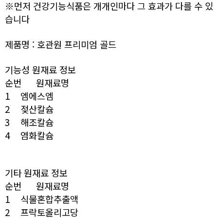
※먼저 건강기능식품은 개개인마다 그 효과가 다를 수 있
습니다
제품명 : 호관원 프리미엄 골드
기능성 원재료 정보
순번
원재료명
1
엠에스엠
2
젖산칼슘
3
해조칼슘
4
염화칼슘
기타 원재료 정보
순번
원재료명
1
식물혼합추출액
2
프락토올리고당