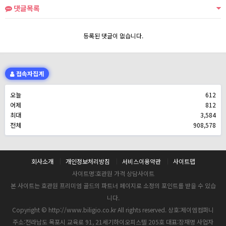
댓글목록
등록된 댓글이 없습니다.
접속자집계
오늘
612
어제
812
최대
3,584
전체
908,578
회사소개
개인정보처리방침
서비스이용약관
사이트맵
사이트명:호관원 가격 상담사이트
본 사이트는 호관원 프리미엄 골드의 파트너 페이지로 소정의 포인트를 받을 수 있습
니다.
Copyright © http://www.biligio.co.kr All rights reserved. 상호:제이엠컴퍼니
주소:전라남도 목포시 교육로 91, 21세기하이오피스텔 205호 대표:장재명 사업자